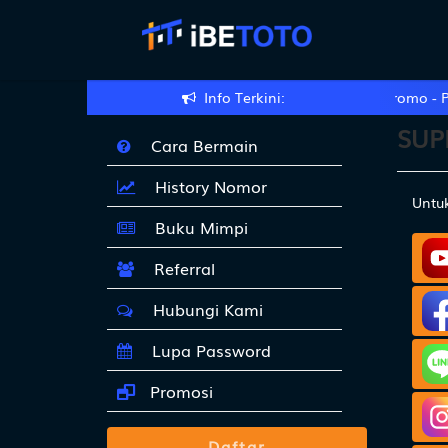
Nottingh... vs Leeds Un...
i
22/08 22:00PM
H
Nottingham Forest
era dapatkan Bonus Welcome Rp 25.000,- ! Nikmatin Promo - Prom
Info Terkini:
W
Leeds United
SUP
0.25
HDP
-0.25
1.00
Odds
-1.13
Cara Bermain
PLAY
History Nomor
Untuk
Udinese vs Como
i
Buku Mimpi
22/08 23:30PM
Referral
H
Udinese
W
Como
Hubungi Kami
0.50
HDP
-0.50
1.01
Odds
-1.14
Lupa Password
PLAY
Promosi
Hull Cit... vs Manchest...
i
22/08 19:30PM
Daftar