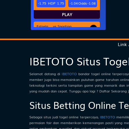
-1.75
HDP
1.75
-1.04
Odds
-1.08
PLAY
Estrela ... vs Sporting...
i
09/08 02:30AM
H
Estrela da Amadora
Link 
W
Sporting Lisbon
IBETOTO Situs Togel
1.75
HDP
-1.75
-1.06
Odds
-1.05
PLAY
Selamat datang di
IBETOTO
bandar togel online terpercay
member juga bisa memainkan puluhan game taruhan online te
PSV Eind... vs Fortuna ...
teknologi terkini serta tampilan game yang menarik dan in
i
09/08 01:00AM
Promo
yang mudah dan cepat. Tunggu apa lagi ? Daftar Sekarang J
PROMO SBO SPORT
Situs Betting Online 
H
PSV Eindhoven
Sebagai situs judi togel online terpercaya,
IBETOTO
memilik
W
Fortuna Sittard
permaian fair dan memberikan kemenangan pasti yang menja
antar perbankan, e-wallet dan virtual account terkemuka