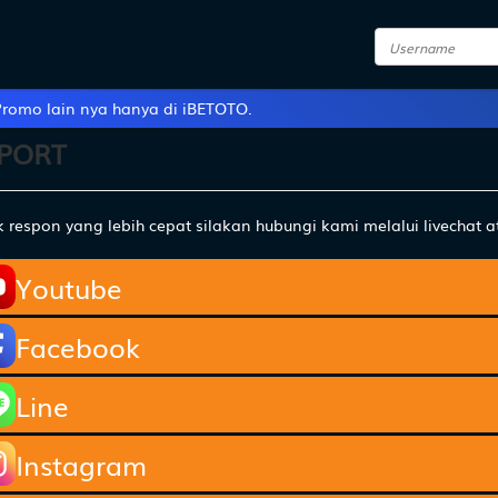
o lain nya hanya di iBETOTO.
PORT
 respon yang lebih cepat silakan hubungi kami melalui livechat at
Youtube
Facebook
Line
Instagram