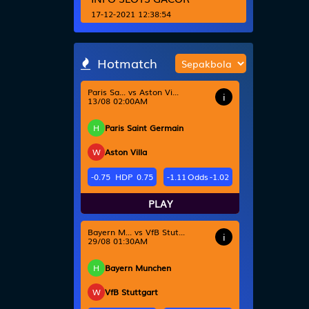
W
Osasuna
17-12-2021 12:38:54
-0.50
HDP
0.50
1.06
Odds
-1.21
Hotmatch
PLAY
Paris Sa... vs Aston Vi...
i
13/08 02:00AM
H
Paris Saint Germain
W
Aston Villa
-0.75
HDP
0.75
-1.11
Odds
-1.02
PLAY
Bayern M... vs VfB Stut...
i
29/08 01:30AM
H
Bayern Munchen
W
VfB Stuttgart