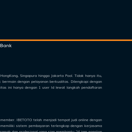
 Bank
HongKong, Singapura hingga Jakarta Pool. Tidak hanya itu,
uk bermain dengan pelayanan berkualitas. Dilengkapi dengan
litas ini hanya dengan 1 user Id lewat langkah pendaftaran
i member. IBETOTO telah menjadi tempat judi online dengan
mi memiliki sistem pembayaran terlengkap dengan kerjasama
 ramah dan profesional yang siap membantu 24 jam nonstop