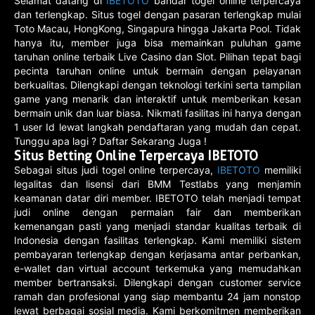
Selamat datang di
IBETOTO
bandar togel online terpercaya
dan terlengkap. Situs togel dengan pasaran terlengkap mulai
Toto Macau, HongKong, Singapura hingga Jakarta Pool. Tidak
hanya itu, member juga bisa memainkan puluhan game
taruhan online terbaik Live Casino dan Slot. Pilihan tepat bagi
pecinta taruhan online untuk bermain dengan pelayanan
berkualitas. Dilengkapi dengan teknologi terkini serta tampilan
game yang menarik dan interaktif untuk memberikan kesan
bermain unik dan luar biasa. Nikmati fasilitas ini hanya dengan
1 user Id lewat langkah pendaftaran yang mudah dan cepat.
Tunggu apa lagi ? Daftar Sekarang Juga !
Situs Betting Online Terpercaya IBETOTO
Sebagai situs judi togel online terpercaya,
IBETOTO
memiliki
legalitas dan lisensi dari BMM Testlabs yang menjamin
keamanan datar diri member. IBETOTO telah menjadi tempat
judi online dengan permaian fair dan memberikan
kemenangan pasti yang menjadi standar kualitas terbaik di
Indonesia dengan fasilitas terlengkap. Kami memiliki sistem
pembayaran terlengkap dengan kerjasama antar perbankan,
e-wallet dan virtual account terkemuka yang memudahkan
member bertransaksi. Dilengkapi dengan customer service
ramah dan profesional yang siap membantu 24 jam nonstop
lewat berbagai sosial media. Kami berkomitmen memberikan