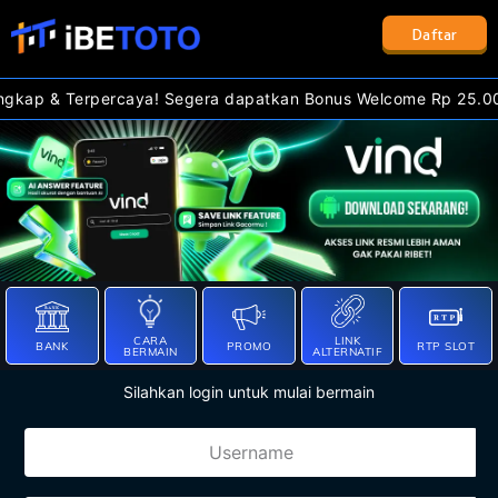
Daftar
gkap & Terpercaya! Segera dapatkan Bonus Welcome Rp 25.000,
CARA
LINK
BANK
PROMO
RTP SLOT
BERMAIN
ALTERNATIF
Silahkan login untuk mulai bermain