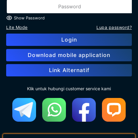
Show Password
Lite Mode
Lupa password?
Login
Download mobile application
Link Alternatif
Klik untuk hubungi customer service kami